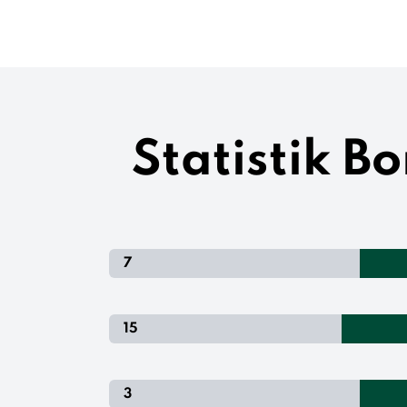
Statistik B
7
15
3