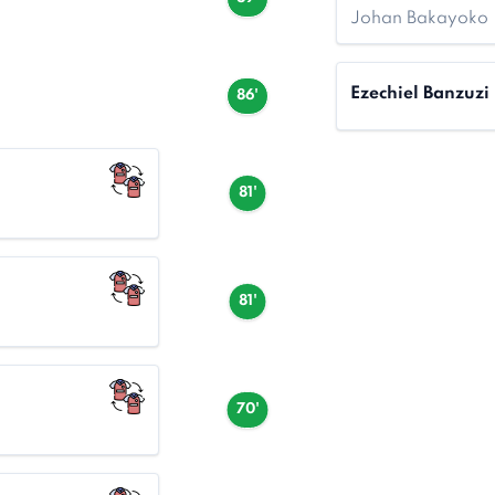
Johan Bakayoko
Ezechiel Banzuzi
86'
81'
81'
70'