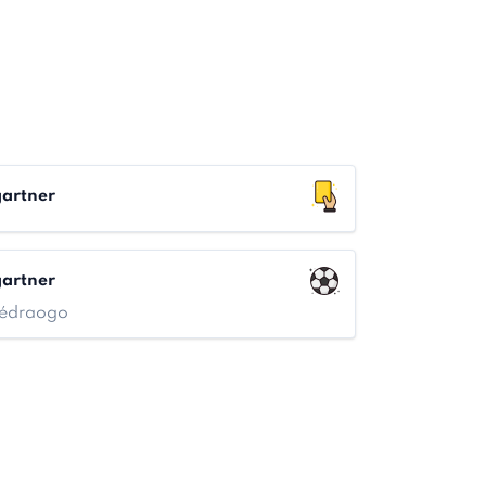
artner
artner
uédraogo