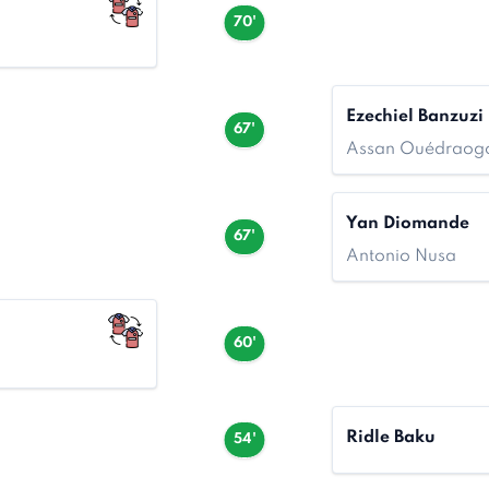
70'
Ezechiel Banzuzi
67'
Assan Ouédraog
Yan Diomande
67'
Antonio Nusa
60'
Ridle Baku
54'