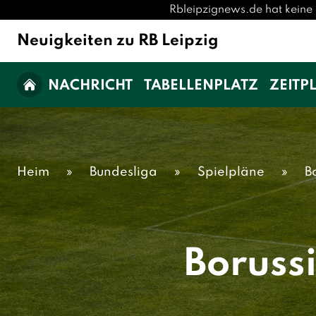
Rbleipzignews.de hat keine 
Neuigkeiten zu RB Leipzig
NACHRICHT
TABELLENPLATZ
ZEITP
Heim
»
Bundesliga
»
Spielpläne
»
B
Boruss