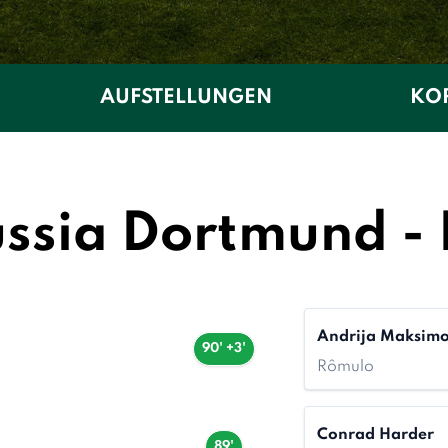
AUFSTELLUNGEN
KOP
ussia Dortmund - 
Andrija Maksimo
90' +3'
Rômulo
Conrad Harder
89'