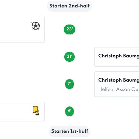
Starten 2nd-half
23'
Christoph Baumg
21'
Christoph Baumg
7'
Helfen: Assan O
6'
Starten 1st-half