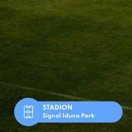
STADION
Signal Iduna Park