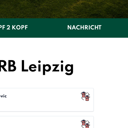
F 2 KOPF
NACHRICHT
RB Leipzig
vic